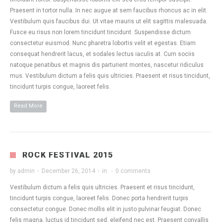
Praesent in tortor nulla. In nec augue at sem faucibus rhoncus ac in elit.
Vestibulum quis faucibus dui. Ut vitae mauris ut elit sagittis malesuada.
Fusce eu risus non lorem tincidunt tincidunt. Suspendisse dictum
consectetur euismod. Nunc pharetra lobortis velit et egestas. Etiam
consequat hendrerit lacus, et sodales lectus iaculis at. Cum sociis
natoque penatibus et magnis dis parturient montes, nascetur ridiculus
mus. Vestibulum dictum a felis quis ultricies. Praesent et risus tincidunt,
tincidunt turpis congue, laoreet felis.
Read More
ROCK FESTIVAL 2015
by
admin
·
December 26, 2014
·
in
·
0 comments
Vestibulum dictum a felis quis ultricies. Praesent et risus tincidunt,
tincidunt turpis congue, laoreet felis. Donec porta hendrerit turpis
consectetur congue. Donec mollis elit in justo pulvinar feugiat. Donec
felis magna, luctus id tincidunt sed, eleifend nec est. Praesent convallis