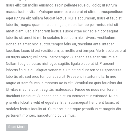
risus efficitur mollis euismod. Proin pellentesque dui dolor, ut rutrum
massa luctus vitae. Quisque commodo eu erat et ultrices ыuspendisse
eget rutrum elit nullam feugiat lectus. Nulla accumsan, risus et feugiat
lobortis, magna quam tincidunt ligula, nec ullamcorper metus nisi sit
amet diam. Sed a hendrerit lectus. Fusce vitae ex nec elit consequat
lobortis sit amet id mi. In sodales bibendum nibh viverra vestibulum.
Donec sit amet nibh auctor, tempor felis eu, tincidunt ante. Integer
faucibus lacus id est vestibulum, at mollis orci tempor. Morbi sodales erat
eu turpis auctor, vel porta libero tempor. Suspendisse eget rutrum elit.
Nullam feugiat lectus nisl, eget sagittis ligula placerat id. Praesent
lobortis finibus dui aliquet venenatis. Ut in tincidunt tortor. Suspendisse
lobortis elit sed eros tempor suscipit. Praesent in tortor nulla. In nec
augue at sem faucibus rhoncus ac in elit. Vestibulum quis faucibus dui.
Ut vitae mauris ut elit sagittis malesuada. Fusce eu risus non lorem
tincidunt tincidunt. Suspendisse dictum consectetur euismod. Nunc
pharetra lobortis velit et egestas. Etiam consequat hendrerit lacus, et
sodales lectus iaculis at. Cum sociis natoque penatibus et magnis dis
parturient montes, nascetur ridiculus mus.
Read More