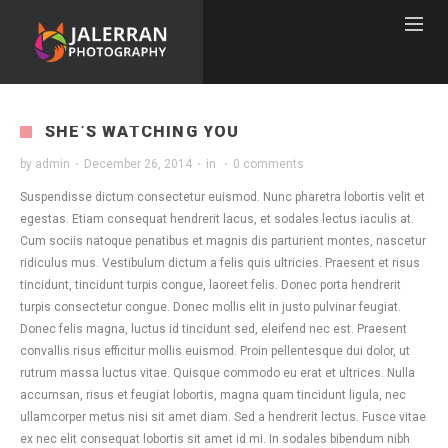
SHE’S WATCHING YOU
by
admin
·
December 26, 2014
·
in
·
0 comments
Suspendisse dictum consectetur euismod. Nunc pharetra lobortis velit et
egestas. Etiam consequat hendrerit lacus, et sodales lectus iaculis at.
Cum sociis natoque penatibus et magnis dis parturient montes, nascetur
ridiculus mus. Vestibulum dictum a felis quis ultricies. Praesent et risus
tincidunt, tincidunt turpis congue, laoreet felis. Donec porta hendrerit
turpis consectetur congue. Donec mollis elit in justo pulvinar feugiat.
Donec felis magna, luctus id tincidunt sed, eleifend nec est. Praesent
convallis risus efficitur mollis euismod. Proin pellentesque dui dolor, ut
rutrum massa luctus vitae. Quisque commodo eu erat et ultrices. Nulla
accumsan, risus et feugiat lobortis, magna quam tincidunt ligula, nec
ullamcorper metus nisi sit amet diam. Sed a hendrerit lectus. Fusce vitae
ex nec elit consequat lobortis sit amet id mi. In sodales bibendum nibh