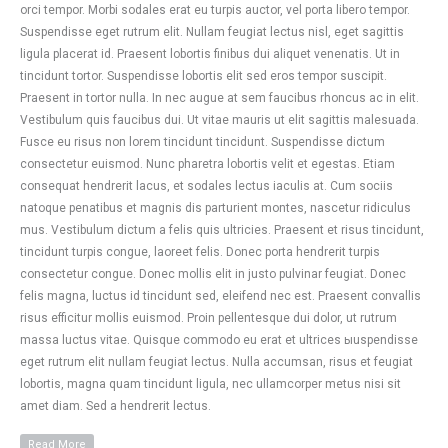
orci tempor. Morbi sodales erat eu turpis auctor, vel porta libero tempor.
Suspendisse eget rutrum elit. Nullam feugiat lectus nisl, eget sagittis
ligula placerat id. Praesent lobortis finibus dui aliquet venenatis. Ut in
tincidunt tortor. Suspendisse lobortis elit sed eros tempor suscipit.
Praesent in tortor nulla. In nec augue at sem faucibus rhoncus ac in elit.
Vestibulum quis faucibus dui. Ut vitae mauris ut elit sagittis malesuada.
Fusce eu risus non lorem tincidunt tincidunt. Suspendisse dictum
consectetur euismod. Nunc pharetra lobortis velit et egestas. Etiam
consequat hendrerit lacus, et sodales lectus iaculis at. Cum sociis
natoque penatibus et magnis dis parturient montes, nascetur ridiculus
mus. Vestibulum dictum a felis quis ultricies. Praesent et risus tincidunt,
tincidunt turpis congue, laoreet felis. Donec porta hendrerit turpis
consectetur congue. Donec mollis elit in justo pulvinar feugiat. Donec
felis magna, luctus id tincidunt sed, eleifend nec est. Praesent convallis
risus efficitur mollis euismod. Proin pellentesque dui dolor, ut rutrum
massa luctus vitae. Quisque commodo eu erat et ultrices ыuspendisse
eget rutrum elit nullam feugiat lectus. Nulla accumsan, risus et feugiat
lobortis, magna quam tincidunt ligula, nec ullamcorper metus nisi sit
amet diam. Sed a hendrerit lectus.
Read More