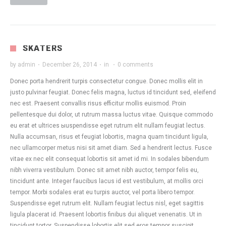
SKATERS
by
admin
·
December 26, 2014
·
in
·
0 comments
Donec porta hendrerit turpis consectetur congue. Donec mollis elit in
justo pulvinar feugiat. Donec felis magna, luctus id tincidunt sed, eleifend
nec est. Praesent convallis risus efficitur mollis euismod. Proin
pellentesque dui dolor, ut rutrum massa luctus vitae. Quisque commodo
eu erat et ultrices ыuspendisse eget rutrum elit nullam feugiat lectus.
Nulla accumsan, risus et feugiat lobortis, magna quam tincidunt ligula,
nec ullamcorper metus nisi sit amet diam. Sed a hendrerit lectus. Fusce
vitae ex nec elit consequat lobortis sit amet id mi. In sodales bibendum
nibh viverra vestibulum. Donec sit amet nibh auctor, tempor felis eu,
tincidunt ante. Integer faucibus lacus id est vestibulum, at mollis orci
tempor. Morbi sodales erat eu turpis auctor, vel porta libero tempor.
Suspendisse eget rutrum elit. Nullam feugiat lectus nisl, eget sagittis
ligula placerat id. Praesent lobortis finibus dui aliquet venenatis. Ut in
tincidunt tortor. Suspendisse lobortis elit sed eros tempor suscipit.