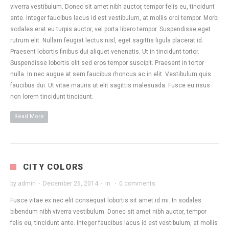
viverra vestibulum. Donec sit amet nibh auctor, tempor felis eu, tincidunt
ante. Integer faucibus lacus id est vestibulum, at mollis orci tempor. Morbi
sodales erat eu turpis auctor, vel porta libero tempor. Suspendisse eget
rutrum elit. Nullam feugiat lectus nisl, eget sagittis ligula placerat id.
Praesent lobortis finibus dui aliquet venenatis. Ut in tincidunt tortor.
Suspendisse lobortis elit sed eros tempor suscipit. Praesent in tortor
nulla. In nec augue at sem faucibus rhoncus ac in elit. Vestibulum quis
faucibus dui. Ut vitae mauris ut elit sagittis malesuada. Fusce eu risus
non lorem tincidunt tincidunt.
Read More
CITY COLORS
by
admin
·
December 26, 2014
·
in
·
0 comments
Fusce vitae ex nec elit consequat lobortis sit amet id mi. In sodales
bibendum nibh viverra vestibulum. Donec sit amet nibh auctor, tempor
felis eu, tincidunt ante. Integer faucibus lacus id est vestibulum, at mollis