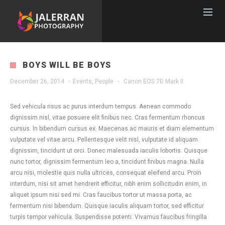
BOYS WILL BE BOYS
December 26, 2014
·
Events
,
People
·
Canon EOS 7D Mark II
Sed vehicula risus ac purus interdum tempus. Aenean commodo
dignissim nisl, vitae posuere elit finibus nec. Cras fermentum rhoncus
cursus. In bibendum cursus ex. Maecenas ac mauris et diam elementum
vulputate vel vitae arcu. Pellentesque velit nisl, vulputate id aliquam
dignissim, tincidunt ut orci. Donec malesuada iaculis lobortis. Quisque
nunc tortor, dignissim fermentum leo a, tincidunt finibus magna. Nulla
arcu nisi, molestie quis nulla ultrices, consequat eleifend arcu. Proin
interdum, nisi sit amet hendrerit efficitur, nibh enim sollicitudin enim, in
aliquet ipsum nisi sed mi. Cras faucibus tortor ut massa porta, ac
fermentum nisi bibendum. Quisque iaculis aliquam tortor, sed efficitur
turpis tempor vehicula. Suspendisse potenti. Vivamus faucibus fringilla