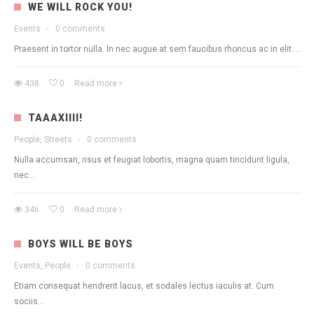
WE WILL ROCK YOU!
Events
·
0 comments
Praesent in tortor nulla. In nec augue at sem faucibus rhoncus ac in elit....
438
0
Read more
TAAAXIIII!
People, Streets
·
0 comments
Nulla accumsan, risus et feugiat lobortis, magna quam tincidunt ligula,
nec...
346
0
Read more
BOYS WILL BE BOYS
Events, People
·
0 comments
Etiam consequat hendrerit lacus, et sodales lectus iaculis at. Cum
sociis...