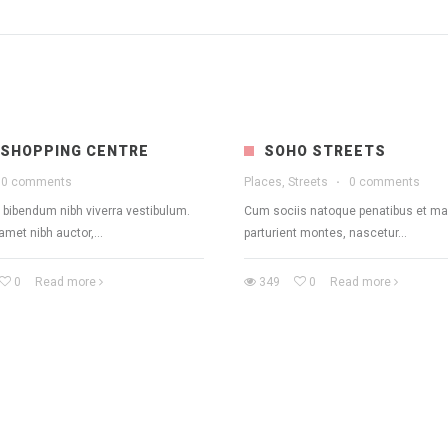
 SHOPPING CENTRE
SOHO STREETS
0 comments
Places, Streets
·
0 comments
 bibendum nibh viverra vestibulum.
Cum sociis natoque penatibus et ma
amet nibh auctor,...
parturient montes, nascetur...
0
Read more
349
0
Read more