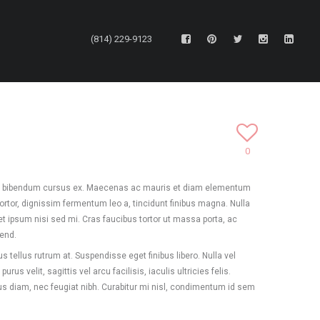
(814) 229-9123
0
 In bibendum cursus ex. Maecenas ac mauris et diam elementum
tortor, dignissim fermentum leo a, tincidunt finibus magna. Nulla
quet ipsum nisi sed mi. Cras faucibus tortor ut massa porta, ac
fend.
 tellus rutrum at. Suspendisse eget finibus libero. Nulla vel
s velit, sagittis vel arcu facilisis, iaculis ultricies felis.
rius diam, nec feugiat nibh. Curabitur mi nisl, condimentum id sem