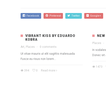
Facebook
Pinterest
Twitter
Google+
VIBRANT KISS BY EDUARDO
NEW
KOBRA
Places
·
Art, Places
·
0 comments
In sodales
Ut vitae mauris ut elit sagittis malesuada.
Donec sit 
Fusce eu risus non lorem...
1473
394
0
Read more