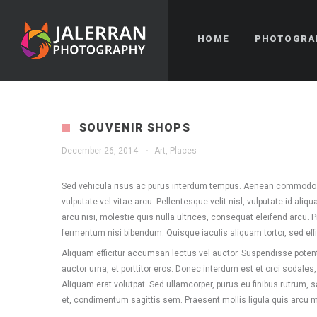
HOME
PHOTOGRA
SOUVENIR SHOPS
December 26, 2014
·
Art
,
Places
Sed vehicula risus ac purus interdum tempus. Aenean commodo d
vulputate vel vitae arcu. Pellentesque velit nisl, vulputate id al
arcu nisi, molestie quis nulla ultrices, consequat eleifend arcu. Pr
fermentum nisi bibendum. Quisque iaculis aliquam tortor, sed effi
Aliquam efficitur accumsan lectus vel auctor. Suspendisse potenti.
auctor urna, et porttitor eros. Donec interdum est et orci sodales, 
Aliquam erat volutpat. Sed ullamcorper, purus eu finibus rutrum, s
et, condimentum sagittis sem. Praesent mollis ligula quis arcu mat