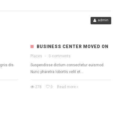
admin
BUSINESS CENTER MOVED ON
Places
·
0 comments
gnis dis
Suspendisse dictum consectetur euismod.
Nunc pharetra lobortis velit et...
278
0
Read more