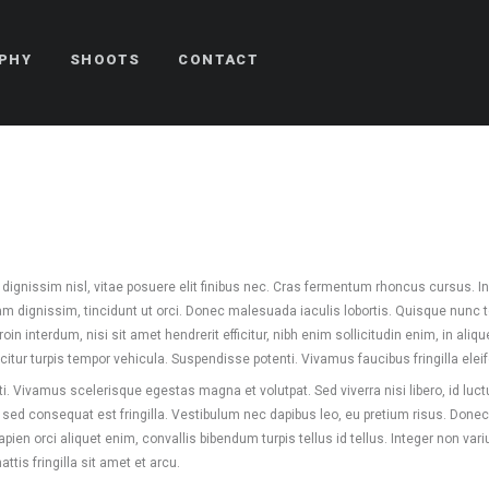
PHY
SHOOTS
CONTACT
ignissim nisl, vitae posuere elit finibus nec. Cras fermentum rhoncus cursus.
iquam dignissim, tincidunt ut orci. Donec malesuada iaculis lobortis. Quisque nunc 
oin interdum, nisi sit amet hendrerit efficitur, nibh enim sollicitudin enim, in ali
citur turpis tempor vehicula. Suspendisse potenti. Vivamus faucibus fringilla elei
 Vivamus scelerisque egestas magna et volutpat. Sed viverra nisi libero, id luctus
sed consequat est fringilla. Vestibulum nec dapibus leo, eu pretium risus. Donec puru
apien orci aliquet enim, convallis bibendum turpis tellus id tellus. Integer non va
tis fringilla sit amet et arcu.